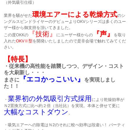
（外気吸引仕様）
環境エアーによる乾燥方式
業界を騒がせた
のシ
ングルスピンドライヤーのデビューよりOKVシリーズは多くのユー
ザー様から御支持を頂いてきました。
『技術』
『声』
この度OKKの
にユーザー様からの
を取り
入れた
OKVⅡ型
を開発いたしましたので是非会場で触れてみてくだ
さい。
【特長】
・従来機の高性能を踏襲しつつ、デザイン・コスト
を大刷新し・・・
『エコかっこいい』
まさに
を実現しまし
た！！
業界初の外気吸引方式採用
・
により乾燥効率が
Ｎ2置換方式に比べ約２倍（当社比）を実現。本体と併せて更に
大幅なコストダウン
。
・吸気エアーへの除電はＮ2のそれに較べ効率は段違い！ パーティ