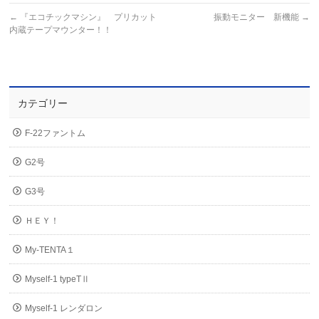
←
『エコチックマシン』 プリカット
振動モニター 新機能
→
内蔵テープマウンター！！
カテゴリー
F-22ファントム
G2号
G3号
ＨＥＹ！
My-TENTA１
Myself-1 typeTⅡ
Myself-1 レンダロン