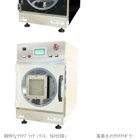
精悍なｸﾘｱﾌﾞﾗｯｸ（ﾘﾝｽ、N2仕様） 落着きのｸﾘｱｱｲﾎﾞﾘｰ