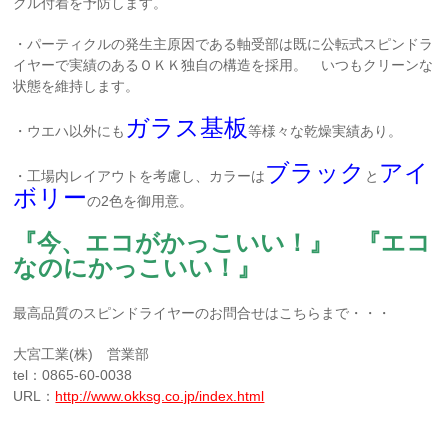
クル付着を予防します。
・パーティクルの発生主原因である軸受部は既に公転式スピンドラ
イヤーで実績のあるＯＫＫ独自の構造を採用。 いつもクリーンな
状態を維持します。
ガラス基板
・ウエハ以外にも
等様々な乾燥実績あり。
ブラック
アイ
・工場内レイアウトを考慮し、カラーは
と
ボリー
の2色を御用意。
『今、エコがかっこいい！』
『エコ
なのにかっこいい！』
最高品質のスピンドライヤーのお問合せはこちらまで・・・
大宮工業(株) 営業部
tel：0865-60-0038
URL：
http://www.okksg.co.jp/index.html