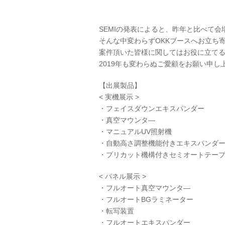
SEMIの発表によると、昨年と比べて
そんな中変わらずOKKブースへお立ち
案件頂いた皆様に関してはお役に立て
2019年も変わらぬご愛顧をお願い申し
【出展製品】
< 実機展示 >
・フェイスダウンエキスパンダー
・真空マウンタ―
・マニュアルUV照射機
・自動高さ調整機能付きエキスパンダ
・プリカット機構付きセミオートテー
< パネル展示 >
・フルオート真空マウンタ―
・フルオートBGラミネーター
・転写装置
・フルオートエキスパンダー