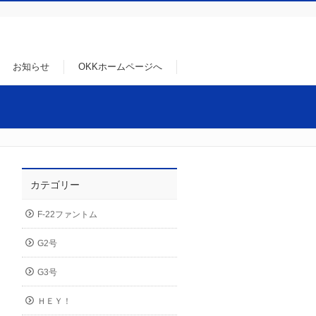
お知らせ
OKKホームページへ
カテゴリー
F-22ファントム
G2号
G3号
ＨＥＹ！