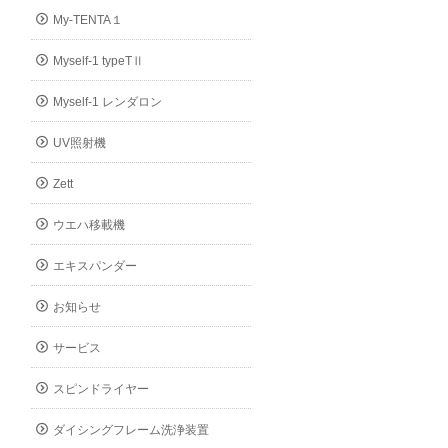
My-TENTA１
Myself-1 typeTⅡ
Myself-1 レンダロン
UV照射機
Zett
ウエハ移載機
エキスパンダー
お知らせ
サービス
スピンドライヤー
ダイシングフレーム洗浄装置