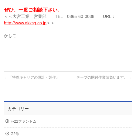
ぜひ、一度ご相談下さい。
＜＜大宮工業 営業部
TEL
：
0865-60-0038
URL
：
http://www.okksg.co.jp
＞＞
かしこ
←
『特殊キャリアの設計・製作』
テープの貼付作業請負います。
→
カテゴリー
F-22ファントム
G2号