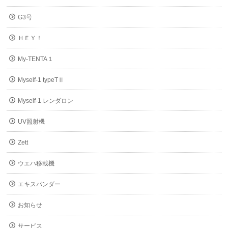
G3号
ＨＥＹ！
My-TENTA１
Myself-1 typeTⅡ
Myself-1 レンダロン
UV照射機
Zett
ウエハ移載機
エキスパンダー
お知らせ
サービス