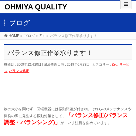
OHMIYA QUALITY
ブログ
HOME
»
ブログ
»
Zett
»
バランス修正作業承ります！
バランス修正作業承ります！
投稿日 : 2009年12月20日
最終更新日時 : 2019年6月29日
カテゴリー :
Zett
,
サービ
ス
,
バランス修正
物の大小を問わず、回転機器には振動問題が付き物。それらのメンテナンスや
「バランス修正(バランス
開発の際に発生する振動対策として、
調整・バランシング)」
が、いま注目を集めています。