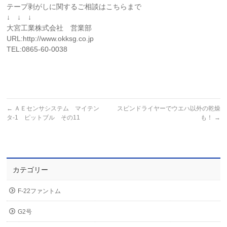
テープ剥がしに関するご相談はこちらまで
↓ ↓ ↓
大宮工業株式会社 営業部
URL:http://www.okksg.co.jp
TEL:0865-60-0038
←
ＡＥセンサシステム マイテン
スピンドライヤーでウエハ以外の乾燥
タ-1 ピットブル その11
も！
→
カテゴリー
F-22ファントム
G2号