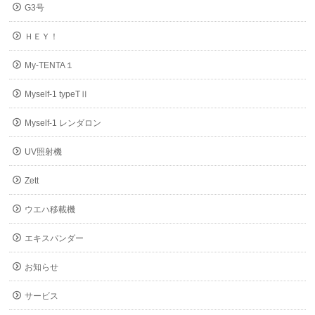
G3号
ＨＥＹ！
My-TENTA１
Myself-1 typeTⅡ
Myself-1 レンダロン
UV照射機
Zett
ウエハ移載機
エキスパンダー
お知らせ
サービス