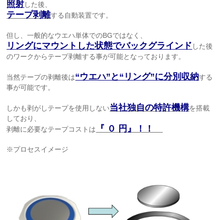
照射
した後、
テープ剥離
する自動装置です。
但し、一般的なウエハ単体でのBGではなく、
リングにマウントした状態でバックグラインド
した後
のワークからテープ剥離する事が可能となっております。
“ウエハ”と“リング”に分別収納
当然テープの剥離後は
する
事が可能です。
当社独自の特許機構
しかも剥がしテープを使用しない
を搭載
しており、
『 ０ 円』！！
剥離に必要なテープコストは
※プロセスイメージ