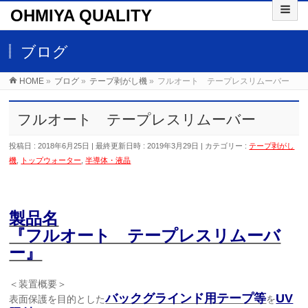
OHMIYA QUALITY
ブログ
HOME
»
ブログ
»
テープ剥がし機
»
フルオート テープレスリムーバー
フルオート テープレスリムーバー
投稿日 : 2018年6月25日
最終更新日時 : 2019年3月29日
カテゴリー :
テープ剥がし
機
,
トップウォーター
,
半導体・液晶
製品名
『フルオート テープレスリムーバ
ー』
＜装置概要＞
バックグラインド用テープ等
UV
表面保護を目的とした
を