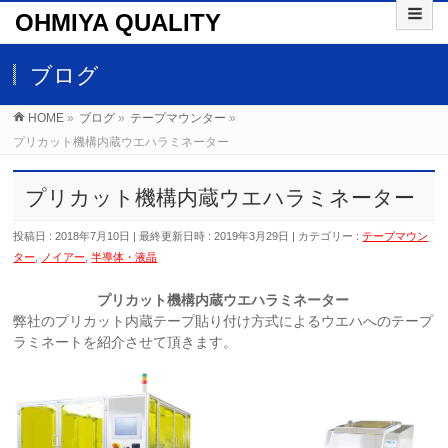
OHMIYA QUALITY
ブログ
HOME
»
ブログ
»
テープマウンター
»
プリカット機構内蔵ウエハラミネーター
プリカット機構内蔵ウエハラミネーター
投稿日 : 2018年7月10日
最終更新日時 : 2019年3月29日
カテゴリー :
テープマウン
ター
,
ノイアー
,
半導体・液晶
プリカット機構
内蔵ウエハラミネーター
弊社のプリカット内蔵テープ貼り付け方式によるウエハへのテープ
ラミネートを紹介させて頂きます。