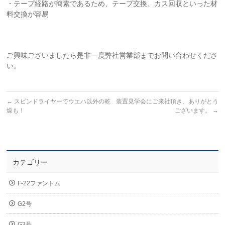
・テープ経路が簡素であるため、テープ交換、カス回収といった材
料交換が容易
ご興味ございましたら是非一度弊社営業部までお問い合わせくださ
い。
←
スピンドライヤーでウエハ以外の乾
装置見学会にご来社頂き、ありがとう
燥も！
ございます。
→
カテゴリー
F-22ファントム
G2号
G3号