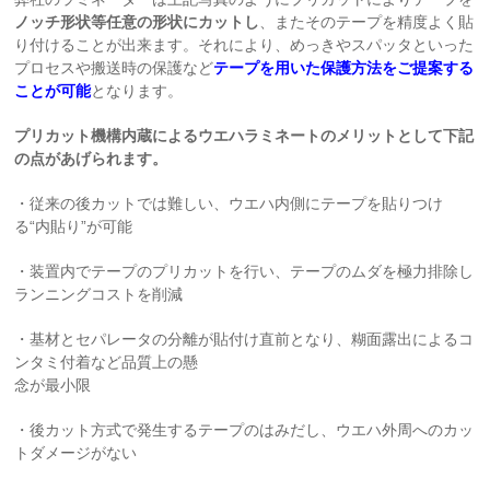
ノッチ形状等任意の形状にカットし
、またそのテープを精度よく貼
り付けることが出来ます。それにより、めっきやスパッタといった
プロセスや搬送時の保護など
テープを用いた保護方法をご提案
する
ことが可能
となります。
プリカット機構内蔵によるウエハラミネートのメリットとして下記
の点があげられます。
・従来の後カットでは難しい、ウエハ内側にテープを貼りつけ
る“内貼り”が可能
・装置内でテープのプリカットを行い、テープのムダを極力排除し
ランニングコストを削減
・基材とセパレータの分離が貼付け直前となり、糊面露出によるコ
ンタミ付着など品質上の懸
念が最小限
・後カット方式で発生するテープのはみだし、ウエハ外周へのカッ
トダメージがない