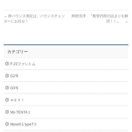
←
静バランス測定は、バランスチェッ
精密洗浄 『配管内部の詰まりを解
カーにお任せ！
消！！』
→
カテゴリー
F-22ファントム
G2号
G3号
ＨＥＹ！
My-TENTA１
Myself-1 typeTⅡ