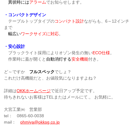
異状時には
アラーム
でお知らせします。
・コンパクトデザイン
テーブルトップタイプの
コンパクト設計
ながらも、6～12インチ
まで
幅広い
ワークサイズに対応
。
・安心設計
ブラックライト採用によりオゾン発生の無い
ECO仕様
。
作業時に蓋が開くと
自動消灯する
安全機能
付き。
ど～ですか
フルスペック
でしょ？
これだけ高機能だと、お値段気になりますよね？
詳細は
OKKホームページ
で近日アップ予定です。
待ちきれないお客様はTELまたはメールにて.。 お気軽に。
大宮工業㈱ 営業部
tel： 0865-60-0038
mail：
ohmiya@okksg.co.jp