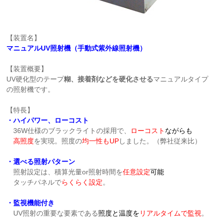
【装置名】
マニュアルUV照射機（手動式紫外線照射機）
【装置概要】
UV硬化型のテープ
糊、接着剤などを硬化させる
マニュアルタイプ
の照射機です。
【特長】
・ハイパワー、ローコスト
36W仕様のブラックライトの採用で、
ローコスト
ながらも
高照度
を実現。照度の
均一性もUP
しました。（弊社従来比）
・選べる照射パターン
照射設定は、積算光量or照射時間を
任意設定
可能
タッチパネルで
らくらく設定
。
・監視機能付き
UV照射の重要な要素である
照度と温度を
リアルタイムで監視
。