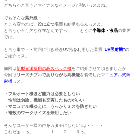
どちらかと言うとマイナスなイメージが強いっスよね。
でもそんな
紫外線
・・・
ところ変われば、
役に立つ
場面も結構あるんっスよ。
と言うか不可欠な存在なんですっ。 とくに
半導体・液晶
の業界
では。
と言う事で・・前回に引き続きUV光を利用した装置
”
UV照射機”
の
ご紹介っス。
前回は
新型光源採用の高スペック機
をご紹介させて頂きましたが
今回は
リーズナブルでありながら高機能
を装備した
マニュアル式照
射機
っス。
・フルオート機ほど能力は必要としない
・性能は勿論、機能も充実したものがいい
・マニュアル機ゆえに、うっかりミスを防ぎたい
・複数のワークサイズを兼用したい
そんなユーザー様の声をカタチにした1台は・・・・
これだぁ～っ。
１ ２ ３っ。