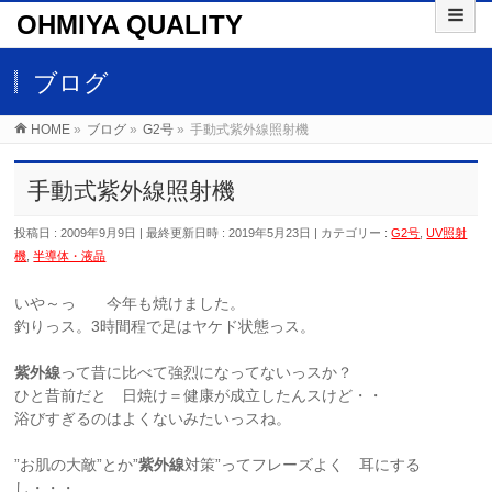
OHMIYA QUALITY
ブログ
HOME
»
ブログ
»
G2号
»
手動式紫外線照射機
手動式紫外線照射機
投稿日 : 2009年9月9日
最終更新日時 : 2019年5月23日
カテゴリー :
G2号
,
UV照射
機
,
半導体・液晶
いや～っ 今年も焼けました。
釣りっス。3時間程で足はヤケド状態っス。
紫外線
って昔に比べて強烈になってないっスか？
ひと昔前だと 日焼け＝健康が成立したんスけど・・
浴びすぎるのはよくないみたいっスね。
”お肌の大敵”とか”
紫外線
対策”ってフレーズよく 耳にする
し・・・