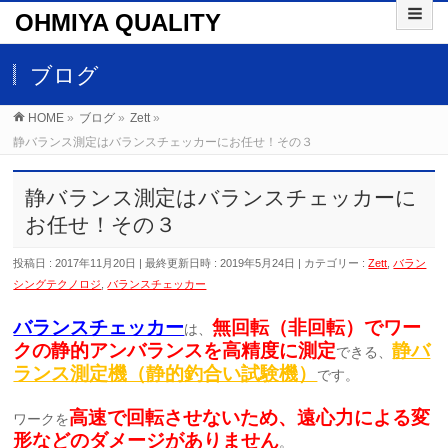
OHMIYA QUALITY
ブログ
HOME
»
ブログ
»
Zett
»
静バランス測定はバランスチェッカーにお任せ！その３
静バランス測定はバランスチェッカーに
お任せ！その３
投稿日 : 2017年11月20日
最終更新日時 : 2019年5月24日
カテゴリー :
Zett
,
バラン
シングテクノロジ
,
バランスチェッカー
バランスチェッカー
無回転（非回転）でワー
は、
クの静的アンバランスを高精度に測定
静バ
できる、
ランス測定機（静的釣合い試験機）
です。
高速で回転させないため、遠心力による変
ワークを
形などのダメージがありません
。