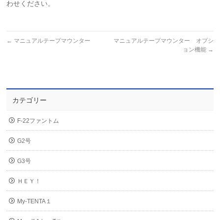
わせください。
←
マニュアルテープマウンター
マニュアルテープマウンター オプシ
ョン機能
→
カテゴリー
F-22ファントム
G2号
G3号
ＨＥＹ！
My-TENTA１