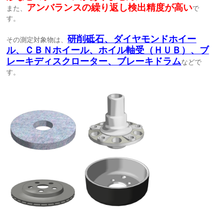
アンバランスの繰り返し検出精度が高い
また、
で
す。
研削砥石、ダイヤモンドホイー
その測定対象物は、
ル、ＣＢＮホイール、ホイル軸受（ＨＵＢ）、ブ
レーキディスクローター、ブレーキドラム
などで
す。