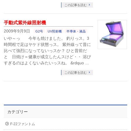
この記事を読む
手動式紫外線照射機
2009年9月9日
G2号
UV照射機
半導体・液晶
いや～っ 今年も焼けました。 釣りっス。3
時間程で足はヤケド状態っス。 紫外線って昔に
比べて強烈になってないっスか？ ひと昔前だ
と 日焼け＝健康が成立したんスけど・・ 浴び
すぎるのはよくないみたいっスね。 &rdquo …
この記事を読む
カテゴリー
F-22ファントム