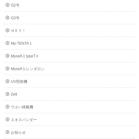
G2号
G3号
ＨＥＹ！
My-TENTA１
Myself-1 typeTⅡ
Myself-1 レンダロン
UV照射機
Zett
ウエハ移載機
エキスパンダー
お知らせ