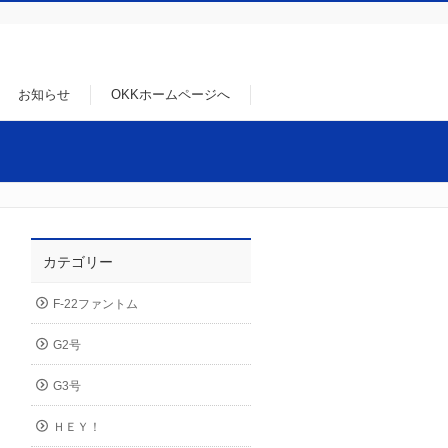
お知らせ
OKKホームページへ
カテゴリー
F-22ファントム
G2号
G3号
ＨＥＹ！