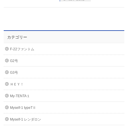
カテゴリー
F-22ファントム
G2号
G3号
ＨＥＹ！
My-TENTA１
Myself-1 typeTⅡ
Myself-1 レンダロン