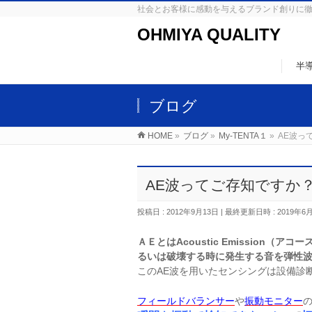
社会とお客様に感動を与えるブランド創りに
OHMIYA QUALITY
半
ブログ
HOME
»
ブログ
»
My-TENTA１
»
AE波っ
AE波ってご存知ですか
投稿日 : 2012年9月13日
最終更新日時 : 2019年6
ＡＥとはAcoustic Emission
（アコー
るいは破壊する時に発生する音を弾性
このAE波を用いたセンシングは設備診
フィールドバランサー
や
振動モニター