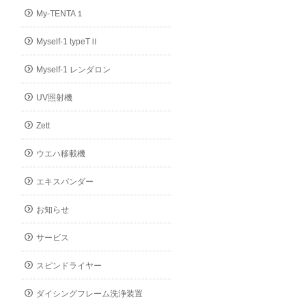
My-TENTA１
Myself-1 typeTⅡ
Myself-1 レンダロン
UV照射機
Zett
ウエハ移載機
エキスパンダー
お知らせ
サービス
スピンドライヤー
ダイシングフレーム洗浄装置