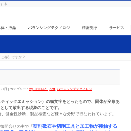
徹する
導体・液晶
バランシングテクノロジ
精密洗浄
サービス
てご存知ですか？
？
月21日
カテゴリー :
My-TENTA１
,
Zett
,
バランシングテクノロジ
スティックエミッション）の頭文字をとったもので、固体が変形あ
波として放出する現象のことです。
断、健全性診断、製品検査など様々な分野で行なわれています。
研削砥石や切削工具と加工物が接触する
の御問合せの中で「