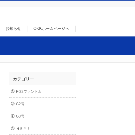
お知らせ
OKKホームページへ
カテゴリー
F-22ファントム
G2号
G3号
ＨＥＹ！