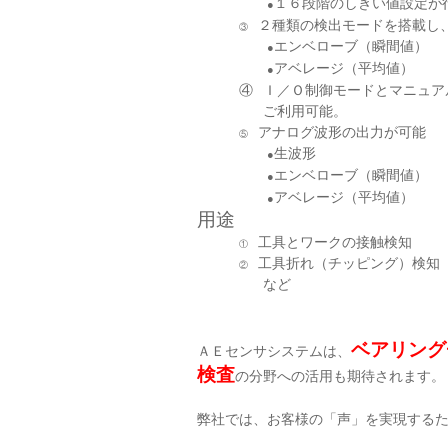
１６段階のしきい値設定が
●
２種類の検出モードを搭載し
③
エンベローブ（瞬間値）
●
アベレージ（平均値）
●
④
Ｉ／Ｏ制御モードとマニュア
ご利用可能。
アナログ波形の出力が可能
⑤
生波形
●
エンベローブ（瞬間値）
●
アベレージ（平均値）
●
用途
工具とワークの接触検知
①
工具折れ（チッピング）検知
②
など
ベアリング
ＡＥセンサシステムは、
検査
の分野への活用も期待されます。
弊社では、お客様の「声」を実現する