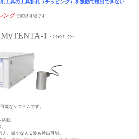
切削工具の工具折れ（チッピング）を振動で検出できない
。
シング
で実現可能です。
MyTENTA-1
~
ﾏｲﾃﾝﾀ
–
ﾜﾝ
~
出可能なシステムです。
を搭載。
ス。
行え、微少なＡＥ波も検出可能。