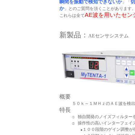
瞬間を振動で検知できないか
」「
か
」とのご質問を頂くことがあります
AE
波を用いたセン
これらは全て
新製品：
AE
センサシステム
概要
５０ｋ～１ＭＨｚのＡＥ波を検
特長
独自開発のノイズフィルター
①
操作性の高いインターフェイ
②
１００段階のゲイン調整が
●