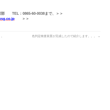
営業部
TEL
：
0865-60-0038
まで、＞＞
ksg.co.jp
＞＞
。。
色判定検査装置が完成したので紹介します。。。
→