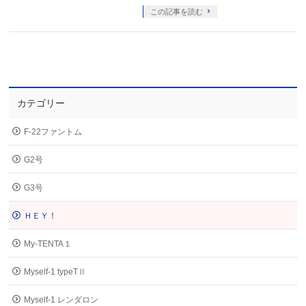
この記事を読む
カテゴリー
F-22ファントム
G2号
G3号
ＨＥＹ！
My-TENTA１
Myself-1 typeTⅡ
Myself-1 レンダロン