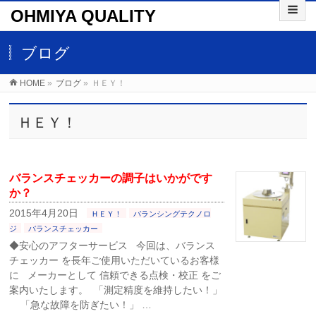
OHMIYA QUALITY
ブログ
HOME
»
ブログ
»
ＨＥＹ！
ＨＥＹ！
バランスチェッカーの調子はいかがです
か？
2015年4月20日
ＨＥＹ！
バランシングテクノロ
ジ
バランスチェッカー
◆安心のアフターサービス 今回は、バランス
チェッカー を長年ご使用いただいているお客様
に メーカーとして 信頼できる点検・校正 をご
案内いたします。 「測定精度を維持したい！」
「急な故障を防ぎたい！」 …