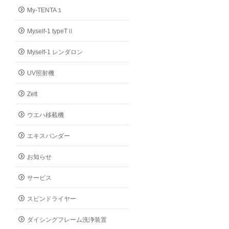
My-TENTA１
Myself-1 typeTⅡ
Myself-1 レンダロン
UV照射機
Zett
ウエハ移載機
エキスパンダー
お知らせ
サービス
スピンドライヤー
ダイシングフレーム洗浄装置