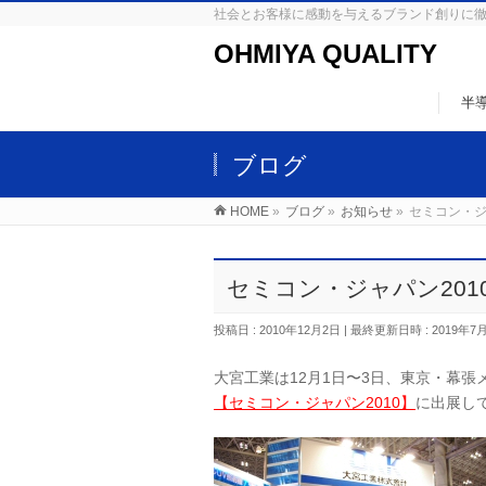
社会とお客様に感動を与えるブランド創りに
OHMIYA QUALITY
半
ブログ
HOME
»
ブログ
»
お知らせ
»
セミコン・ジ
セミコン・ジャパン201
投稿日 : 2010年12月2日
最終更新日時 : 2019年7
大宮工業は12月1日〜3日、東京・幕張
【セミコン・ジャパン2010】
に出展し