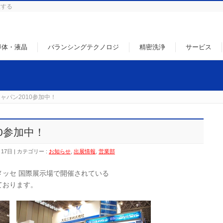
徹する
導体・液晶
バランシングテクノロジ
精密洗浄
サービス
ャパン2010参加中！
0参加中！
月17日
カテゴリー :
お知らせ
,
出展情報
,
営業部
メッセ 国際展示場で開催されている
ております。