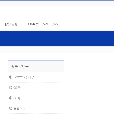
お知らせ
OKKホームページへ
カテゴリー
F-22ファントム
G2号
G3号
ＨＥＹ！