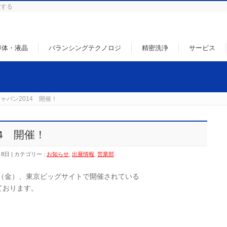
徹する
導体・液晶
バランシングテクノロジ
精密洗浄
サービス
ャパン2014 開催！
4 開催！
月8日
カテゴリー :
お知らせ
,
出展情報
,
営業部
5日（金）、東京ビッグサイトで開催されている
ております。