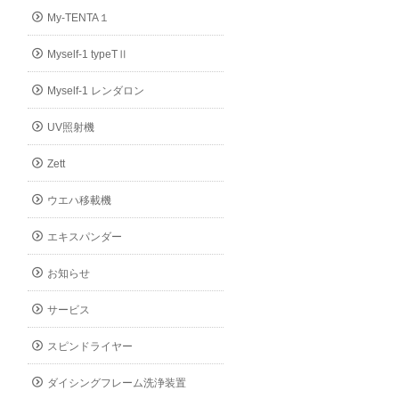
My-TENTA１
Myself-1 typeTⅡ
Myself-1 レンダロン
UV照射機
Zett
ウエハ移載機
エキスパンダー
お知らせ
サービス
スピンドライヤー
ダイシングフレーム洗浄装置