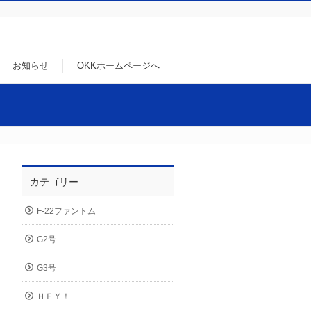
お知らせ
OKKホームページへ
カテゴリー
F-22ファントム
G2号
G3号
ＨＥＹ！