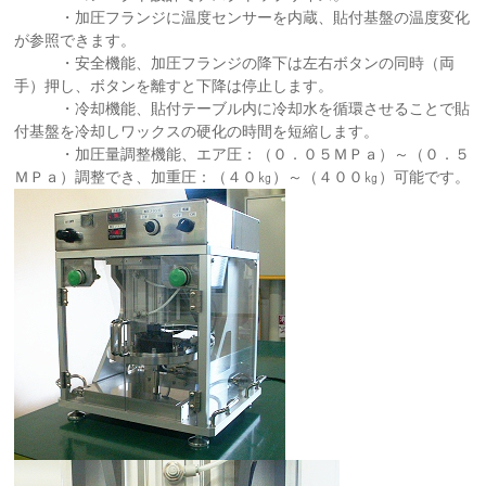
・加圧フランジに温度センサーを内蔵、貼付基盤の温度変化
が参照できます。
・安全機能、加圧フランジの降下は左右ボタンの同時（両
手）押し、ボタンを離すと下降は停止します。
・冷却機能、貼付テーブル内に冷却水を循環させることで貼
付基盤を冷却しワックスの硬化の時間を短縮します。
・加圧量調整機能、エア圧：（０．０５ＭＰａ）～（０．５
ＭＰａ）調整でき、加重圧：（４０㎏）～（４００㎏）可能です。