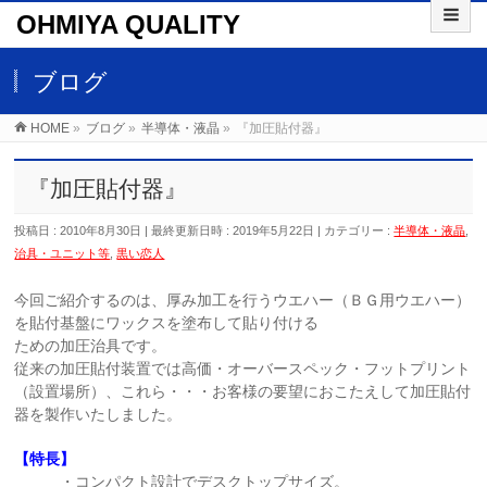
OHMIYA QUALITY
ブログ
HOME
»
ブログ
»
半導体・液晶
»
『加圧貼付器』
『加圧貼付器』
投稿日 : 2010年8月30日
最終更新日時 : 2019年5月22日
カテゴリー :
半導体・液晶
,
治具・ユニット等
,
黒い恋人
今回ご紹介するのは、厚み加工を行うウエハー（ＢＧ用ウエハー）
を貼付基盤にワックスを塗布して貼り付ける
ための加圧治具です。
従来の加圧貼付装置では高価・オーバースペック・フットプリント
（設置場所）、これら・・・お客様の要望におこたえして加圧貼付
器を製作いたしました。
【特長】
・コンパクト設計でデスクトップサイズ。