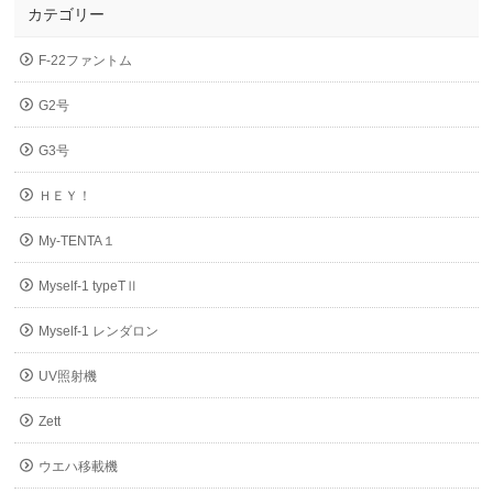
カテゴリー
F-22ファントム
G2号
G3号
ＨＥＹ！
My-TENTA１
Myself-1 typeTⅡ
Myself-1 レンダロン
UV照射機
Zett
ウエハ移載機