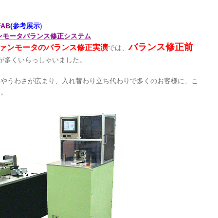
AB
(
参考展示
)
ファンモータバランス修正システム
バランス修正前
ァンモータのバランス修正実演
では、
が多くいらっしゃいました。
ミやうわさが広まり、入れ替わり立ち代わりで多くのお客様に、こ
た。