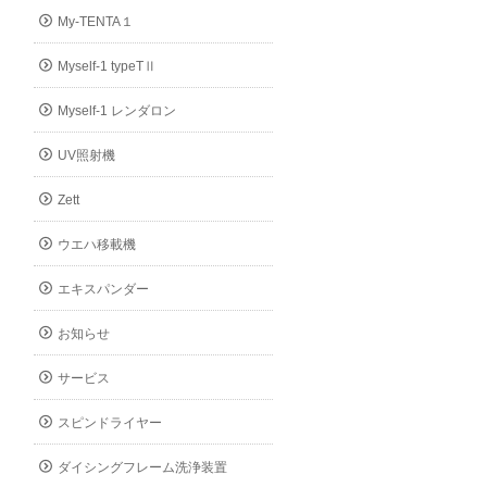
My-TENTA１
Myself-1 typeTⅡ
Myself-1 レンダロン
UV照射機
Zett
ウエハ移載機
エキスパンダー
お知らせ
サービス
スピンドライヤー
ダイシングフレーム洗浄装置