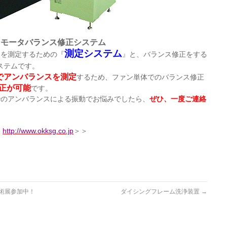
ンモータバランス修正システム
測定システム
を測定するための『
』と、バランス修正をする
ステムです。
でアンバランスを測定
するため、ファン単体でのバランス修正
正が可能
です。
でのアンバランスによる振動でお悩みでしたら、
ぜひ、一度ご連絡
：
http://www.okksg.co.jp
＞＞
タ技術展参加中！
ダイシングフレーム洗浄装置
→