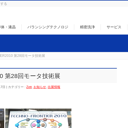
徹する
導体・液晶
バランシングテクノロジ
精密洗浄
サービス
TIER2010 第28回モータ技術展
2010 第28回モータ技術展
17日
カテゴリー :
Zett
,
お知らせ
,
出展情報