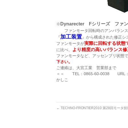
Dynarecter
F
シリーズ ファ
※
ファンモータ回転時のアンバランス
加工装置
『
』から構成された修正シ
実際に回転する状態
ファンモータが
より精度の高いバランス修
に比べ、
ファンモータなど、アッセンブリ状態
下さい。
ご連絡は、
大宮工業 営業部まで
＜＜
TEL
：
0865-60-0038
URL
かしこ
←
TECHNO-FRONTIER2010 第28回モー