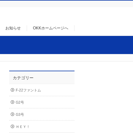
お知らせ
OKKホームページへ
カテゴリー
F-22ファントム
G2号
G3号
ＨＥＹ！