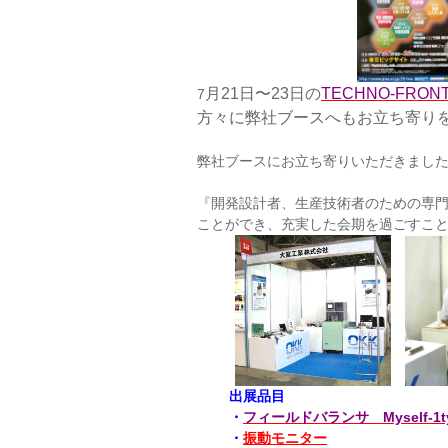
月
21
日〜
23
日の
TECHNO-FRON
7
方々に弊社ブースへもお立ち寄り
弊社ブースにお立ち寄りいただきまし
『開発設計者、生産技術者のための専
ことができ、充実した会期を過ごすこ
出展品目
・
フィールドバランサ Myself-1t
・
振動モニター