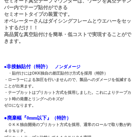
セミオート真空テープマウンターは、ワークを真空チャン
バー内でテープ貼付ができる
セミオートタイプの装置です。
オペレーターさんはダイシングフレームとウエハーをセッ
トするだけ！！
高品質な真空貼付けを簡単・低コストで実現することがで
きます。
非接触貼付（特許）
●
ノンダメージ
・貼付けには
OKK
独自の差圧貼付け方式を採用（特許）
・ローラーによる加圧を行いませんので、製品へのダメージを低減する
ことが出来ます。
・テープカットはプリカット方式を採用しました。これによりテープカ
ット時の発塵とリングへのキズが
ゼロになります。
●
廃棄幅『
0mm
以下』（特許）
ＯＫＫ独自開発のプリカット方式を採用、通常のロールで取り数が約
４０％ＵＰ、