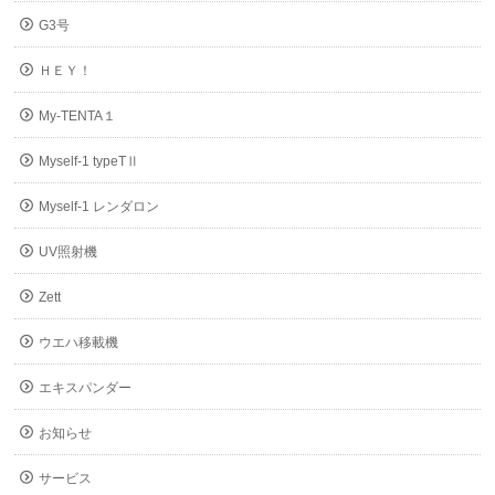
G3号
ＨＥＹ！
My-TENTA１
Myself-1 typeTⅡ
Myself-1 レンダロン
UV照射機
Zett
ウエハ移載機
エキスパンダー
お知らせ
サービス