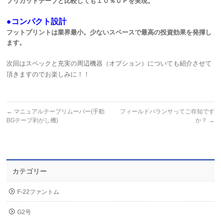
プリカットテープと比較しても１０％ＵＰを実現。
●コンパクト設計
フットプリントは業界最小。少ないスペースで最高の投資効果を発揮し
ます。
次回はスペックと充実の周辺機器（オプション）についても紹介させて
頂きますので
お楽しみに！！
←
マニュアルテープリムーバー(手動
フィールドバランサってご存知です
BGテープ剥がし機)
か？
→
カテゴリー
F-22ファントム
G2号