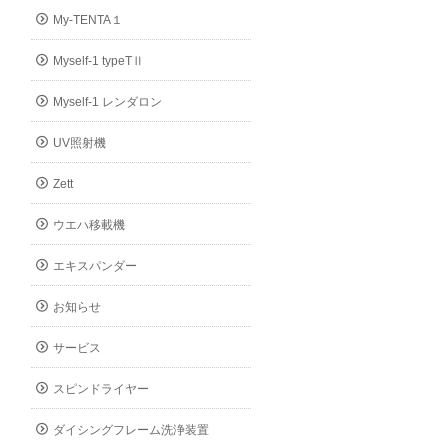
My-TENTA１
Myself-1 typeTⅡ
Myself-1 レンダロン
UV照射機
Zett
ウエハ移載機
エキスパンダー
お知らせ
サービス
スピンドライヤー
ダイシングフレーム洗浄装置