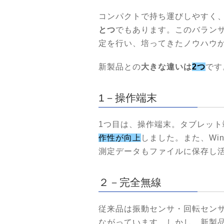
コンパクトで持ち運びしやすく
とつ
でもあります。このバラン
定を行い、培ってきたノウハウ
新製品との
大きな違いは
2つ
です
1－操作端末
1つ目は、操作端末。タブレット
作性が向上
しました。また、Wi
測定データもファイルに保存し
２－完全無線
従来品は振動センサ・回転セン
ながっています。しかし、新製