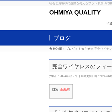
社会とお客様に感動を与えるブランド創りに
OHMIYA QUALITY
半
ブログ
HOME
»
ブログ
»
お知らせ
»
完全ワイヤ
完全ワイヤレスのフィ
投稿日 : 2024年6月27日
最終更新日時 : 2024年6
目次
[
非表示
]