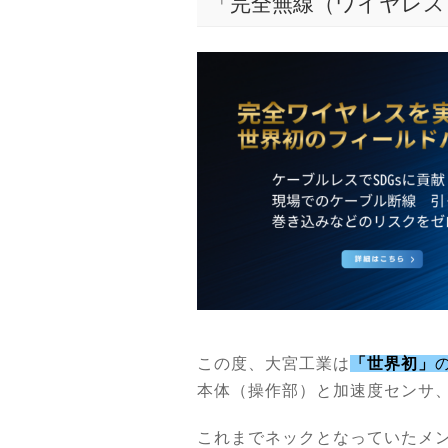
「完全無線（ワイヤレス
この度、大宮工業は
「世界初」
本体（操作部）と加速度センサ
これまでネックとなっていたメ