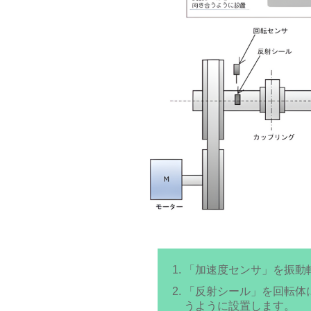
「加速度センサ」を振動
「反射シール」を回転体
うように設置します。