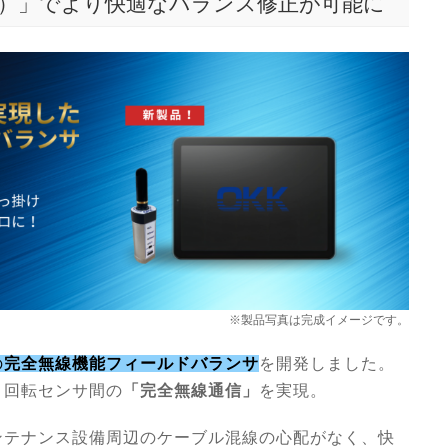
）」でより快適なバランス修正が可能に
※製品写真は完成イメージです。
の
完全無線機能フィールドバランサ
を開発しました。
、回転センサ間の
「完全無線通信」
を実現。
ンテナンス設備周辺のケーブル混線の心配がなく、快