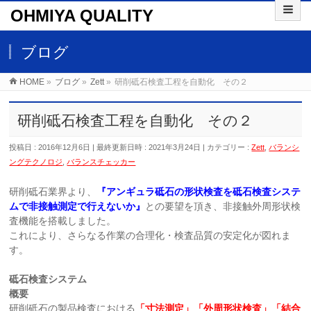
OHMIYA QUALITY
ブログ
HOME
»
ブログ
»
Zett
»
研削砥石検査工程を自動化 その２
研削砥石検査工程を自動化 その２
投稿日 : 2016年12月6日
最終更新日時 : 2021年3月24日
カテゴリー :
Zett
,
バランシ
ングテクノロジ
,
バランスチェッカー
研削砥石業界より、
『
アンギュラ砥石の形状検査を砥石検査システ
ムで非接触測定で行えないか』
との要望を頂き、非接触外周形状検
査機能を搭載しました。
これにより、さらなる作業の合理化・検査品質の安定化が図れま
す。
砥石検査システム
概要
研削砥石の製品検査における
「寸法測定」「外周形状検査」「結合