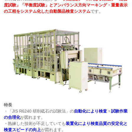
度試験」「平衡度試験」とアンバランス方向マーキング・重量表示
の工程をシステム化した自動製品検査システム
です。
特長
・「JIS R6240 研削砥石の試験法」の
自動化により検査・試験作業
の合理化
が図れます。
・熟練した技術が不足していても
装置化により
検査品質の安定化と
検査スピードの向上
が図れます。