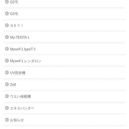
G2号
G3号
ＨＥＹ！
My-TENTA１
Myself-1 typeTⅡ
Myself-1 レンダロン
UV照射機
Zett
ウエハ移載機
エキスパンダー
お知らせ