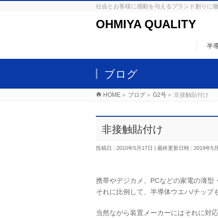
社会とお客様に感動を与えるブランド創りに
OHMIYA QUALITY
半
ブログ
HOME
»
ブログ
»
G2号
»
非接触貼付け
非接触貼付け
投稿日 : 2010年5月17日
最終更新日時 : 2019年5
携帯やデジカメ、PCなどの家電の薄型
それに比例して、半導体ウエハ/チップ
当然ながら装置メーカーにはそれに対