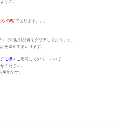
いように。
ハウの塊
”であります。。。
ンチ）での貼付品質をクリアしております。
検証を進めてまいります。
、
デモ機
をご用意しておりますので
わせください。
も可能です。