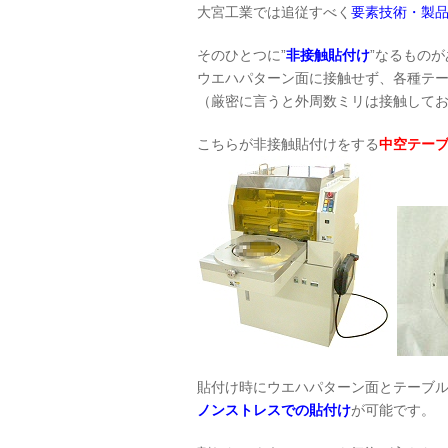
大宮工業では追従すべく
要素技術・製
そのひとつに”
非接触貼付け
”なるもの
ウエハパターン面に接触せず、各種テ
（厳密に言うと外周数ミリは接触して
こちらが非接触貼付けをする
中空テー
貼付け時にウエハパターン面とテーブ
ノンストレスでの貼付け
が可能です。