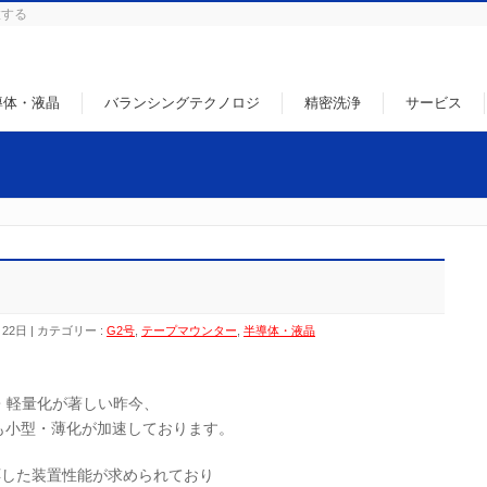
徹する
導体・液晶
バランシングテクノロジ
精密洗浄
サービス
月22日
カテゴリー :
G2号
,
テープマウンター
,
半導体・液晶
・軽量化が著しい昨今、
も小型・薄化が加速しております。
応した装置性能が求められており