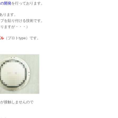
品の開発
を行っております。
があります。
ープを貼り付ける技術です。
おりますが・・・）
ブル
（プロトtype）です。
ルが接触しませんので