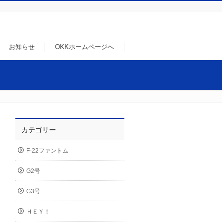
お知らせ
OKKホームページへ
カテゴリー
F-22ファントム
G2号
G3号
ＨＥＹ！