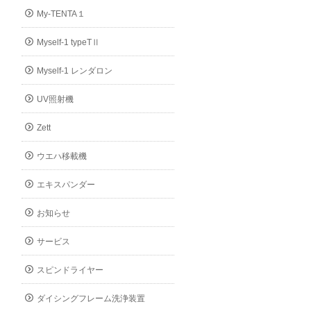
My-TENTA１
Myself-1 typeTⅡ
Myself-1 レンダロン
UV照射機
Zett
ウエハ移載機
エキスパンダー
お知らせ
サービス
スピンドライヤー
ダイシングフレーム洗浄装置