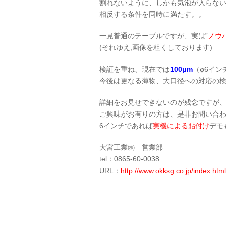
割れないように、しかも気泡が入らな
相反する条件を同時に満たす。。
一見普通のテーブルですが、実は”
ノウ
(それゆえ,画像を粗くしております)
検証を重ね、現在では
100μm
（φ6イ
今後は更なる薄物、大口径への対応の
詳細をお見せできないのが残念ですが
ご興味がお有りの方は、是非お問い合
6インチであれば
実機による貼付け
デモ
大宮工業㈱ 営業部
tel：0865-60-0038
URL：
http://www.okksg.co.jp/index.html