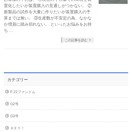
置化したいが装置購入の見通しがつかない。 ②
新製品の試作を大量に作りたいが装置購入の予
算までは無い。 ③生産数が不安定の為、なかな
か増員に踏み切れない。 といったお悩みをお持
ち …
この記事を読む
カテゴリー
F-22ファントム
G2号
G3号
ＨＥＹ！