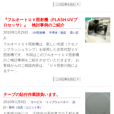
この記事を読む
『フルオートＵＶ照射機（FLASH-UVプ
ロセッサ）』 検討事例のご紹介
2010年1月29日
UV照射機
半導体・液晶
黒い恋
人
フルオートＵＶ照射機は、新しい光源（クセノ
ンフラッシュランプ）を採用した次世代型ＵＶ
照射機です。 今回はこのフルオートＵＶ照射機
のご検討事例をご紹介させていただきます。 お
客様からのご相談内容は、『ＵＶ照射の熱によ
るテー …
この記事を読む
テープの貼付作業請負います。
2010年1月8日
サービス
トップウォーター
設
計・製作（治具・ユニット等）
お客様の中には、 ①現在の手作業での工程を装