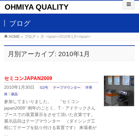
OHMIYA QUALITY
ブログ
HOME
»
ブログ
»
月: <span>2010年1月</span>
月別アーカイブ: 2010年1月
セミコンJAPAN2009
2010年1月30日
G2号
テープマウンター
半導
体・液晶
参加してまいりました。 ”セミコン
japan2009” 例年のごとく、T・アドテックさん
ブースでの装置展示をさせて頂いた次第です。
展示品目はテープマウンター （ダイシング工
程にてテープを貼り付ける装置です） 来場者が
…