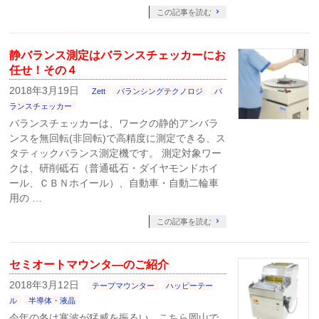
この記事を読む
静バランス測定はバランスチェッカーにお
任せ！その４
2018年3月19日
Zett
バランシングテクノロジ
バ
ランスチェッカー
バランスチェッカーは、ワークの静的アンバラ
ンスを無回転(非回転)で高精度に測定できる、ス
タティックバランス測定機です。 測定対象ワー
クは、研削砥石（普通砥石・ダイヤモンドホイ
ール、ＣＢＮホイール）、自動車・自動二輪車
用の …
この記事を読む
セミオートマウンタ―のご紹介
2018年3月12日
テープマウンター
ハッピーテー
ル
半導体・液晶
今年の冬は寒波が猛威を振るい、こちら岡山で