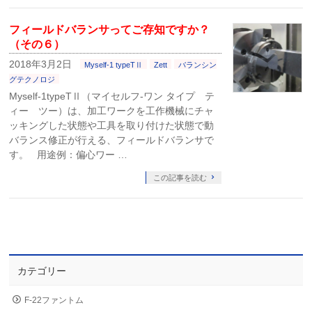
フィールドバランサってご存知ですか？
（その６）
2018年3月2日
Myself-1 typeTⅡ
Zett
バランシン
グテクノロジ
Myself-1typeTⅡ（マイセルフ‐ワン タイプ テ
ィー ツー）は、加工ワークを工作機械にチャ
ッキングした状態や工具を取り付けた状態で動
バランス修正が行える、フィールドバランサで
す。 用途例：偏心ワー …
この記事を読む
カテゴリー
F-22ファントム