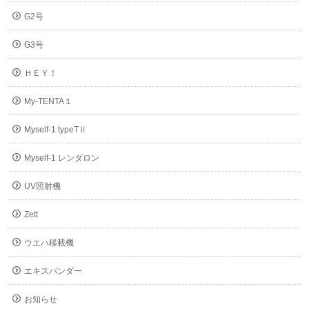
G2号
G3号
ＨＥＹ！
My-TENTA１
Myself-1 typeTⅡ
Myself-1 レンダロン
UV照射機
Zett
ウエハ移載機
エキスパンダー
お知らせ