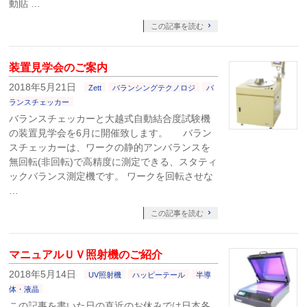
動貼 …
この記事を読む
装置見学会のご案内
2018年5月21日
Zett
バランシングテクノロジ
バ
ランスチェッカー
バランスチェッカーと大越式自動結合度試験機
の装置見学会を6月に開催致します。 バラン
スチェッカーは、ワークの静的アンバランスを
無回転(非回転)で高精度に測定できる、スタティ
ックバランス測定機です。 ワークを回転させな
…
この記事を読む
マニュアルＵＶ照射機のご紹介
2018年5月14日
UV照射機
ハッピーテール
半導
体・液晶
この記事を書いた日の直近のお休みでは日本各