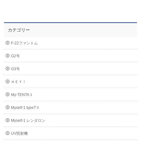
カテゴリー
F-22ファントム
G2号
G3号
ＨＥＹ！
My-TENTA１
Myself-1 typeTⅡ
Myself-1 レンダロン
UV照射機