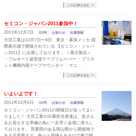
この記事を読む
セミコン・ジャパン2011参加中！
2011年12月7日
G3号
お知らせ
出展情報
大宮工業は12月7日〜9日、東京・幕張メッセ 国
際展示場で開催されている 【セミコン・ジャパ
ン2011】に出展しております。 ＜展示製品＞
・フルオート超音波テープリムーバー ・プリカ
ット機構内蔵テープマウンター ・マニ …
この記事を読む
いよいよです！
2011年12月6日
G3号
お知らせ
出展情報
セミコン・ジャパン2011の開催日が迫ってまい
りました！ 大宮工業の出展担当者達は、皆さん
をお迎えする準備の為に一足早く会場に潜入し
ております。 営業部のある岡山県から開催地で
ある千葉県まで、色々と荷物もあるので車で移