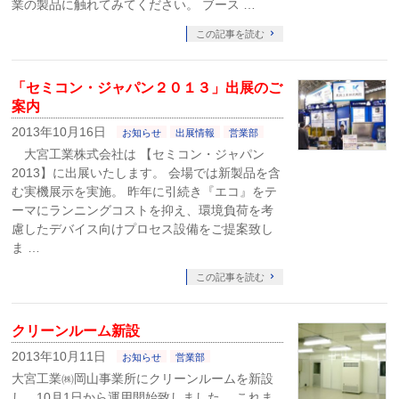
業の製品に触れてみてください。 ブース …
この記事を読む
「セミコン・ジャパン２０１３」出展のご
案内
2013年10月16日
お知らせ
出展情報
営業部
大宮工業株式会社は 【セミコン・ジャパン
2013】に出展いたします。 会場では新製品を含
む実機展示を実施。 昨年に引続き『エコ』をテ
ーマにランニングコストを抑え、環境負荷を考
慮したデバイス向けプロセス設備をご提案致し
ま …
この記事を読む
クリーンルーム新設
2013年10月11日
お知らせ
営業部
大宮工業㈱岡山事業所にクリーンルームを新設
し、10月1日から運用開始致しました。 これま