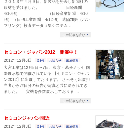
２０１３年４月９日、新製品を発表し新聞社の
取材を受けました。 日経新聞
4/10刊） （日経産業新聞 4/10
刊） （日刊工業新聞 4/12刊） 遠隔加振（ハン
マリング）検査データ収集システム …
この記事を読む
セミコン・ジャパン2012 開催中！
2012年12月6日
G3号
お知らせ
出展情報
大宮工業は12月5日〜7日、東京・幕張メッセ 国
際展示場で開催されている 【セミコン・ジャパ
ン2012】に出展しております。 さっそく出展担
当者から昨日分の報告が写真と共に送られてき
ました。 実機を多数展示しておりま …
この記事を読む
セミコンジャパン間近
2012年12月3日
G3号
お知らせ
出展情報