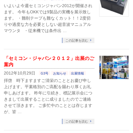
いよいよ今週セミコンジャパン2012が開催され
ます。 今年もOKKでは9製品の実機を展示致し
ます。 ・難削テープも難なくカット！！2度切
りや過度な力を必要としない超音波マニュアル
マウンタ ・従来機では条件出 …
この記事を読む
「セミコン・ジャパン２０１２」出展のご
案内
2012年10月29日
G3号
お知らせ
出展情報
拝啓 時下ますますご清栄のこととお慶び申し
上げます。平素格別のご高配を賜わり厚くお礼
申しあげます。 昨年に引続き、標記展示会につ
きまして出展することに成りましたのでご連絡
させて頂きます。 ご多忙中のこととは存じます
が、皆 …
この記事を読む