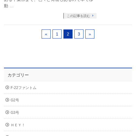
動 …
この記事を読む
«
1
2
3
»
カテゴリー
F-22ファントム
G2号
G3号
ＨＥＹ！