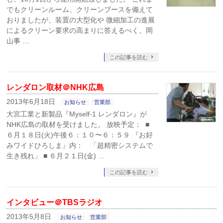
でもクリーンルーム、クリーンブースを備えて
おりましたが、装置の大型化や 微細加工の進展
によるクリーン要求の高まりに答えるべく、岡
山事 …
この記事を読む
レンダロン取材＠NHK広島
2013年6月18日
お知らせ
営業部
大宮工業と新製品『Myself-1 レンダロン』が
NHK広島の取材を受けました。 放映予定： ■
６月１８日(火)午後６：１０〜６：５９ 『お好
みワイドひろしま』内： 「超精密システムで
生き残れ」 ■ ６月２１日(金) …
この記事を読む
インタビュー＠TBSラジオ
2013年5月8日
お知らせ
営業部