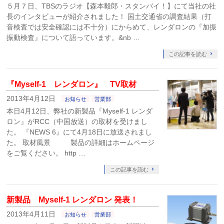
５月７日、TBSのラジオ【森本毅郎・スタンバイ！】にて当社の社
長のインタビューが紹介されました！ 国土交通省の調査結果（打
音検査では安全確認には不十分）にからめて、レンダロンの『加振
振動検査』について語っています。&nb …
この記事を読む
『Myself-1 レンダロン』 TV取材
2013年4月12日
お知らせ
営業部
本日4月12日、弊社の新製品『Myself-1 レンダ
ロン』がRCC（中国放送）の取材を受けまし
た。 『NEWS 6』にて4月18日に放送されまし
た。 取材風景 製品の詳細はホームページ
をご覧ください。 http …
この記事を読む
新製品 Myself-1 レンダロン 発表！
2013年4月11日
お知らせ
営業部