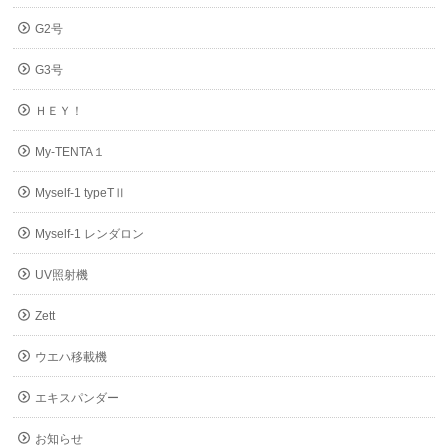
G2号
G3号
ＨＥＹ！
My-TENTA１
Myself-1 typeTⅡ
Myself-1 レンダロン
UV照射機
Zett
ウエハ移載機
エキスパンダー
お知らせ