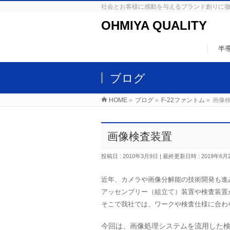
社会とお客様に感動を与えるブランド創りに
OHMIYA QUALITY
半
ブログ
HOME
»
ブログ
»
F-22ファントム
»
画像
画像検査装置
投稿日 : 2010年3月9日
最終更新日時 : 2019年6月
近年、カメラや画像分解能の技術開発も進
アッセンブリー（組立て）装置や検査装置
そこで我社では、ワークや検査仕様に合わ
今回は、画像処理システムを流用した