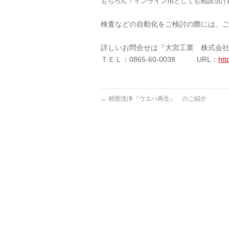
もちろん！インライン用としても相談頂け
検査などの自動化をご検討の際には、
詳しいお問合せは『大宮工業 株式会
ＴＥＬ：0865-60-0038 URL：
htt
←
精密洗浄『ウエハ再生』 のご紹介