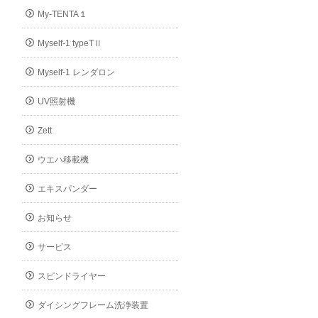
My-TENTA１
Myself-1 typeTⅡ
Myself-1 レンダロン
UV照射機
Zett
ウエハ移載機
エキスパンダー
お知らせ
サービス
スピンドライヤー
ダイシングフレーム洗浄装置