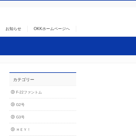
お知らせ
OKKホームページへ
カテゴリー
F-22ファントム
G2号
G3号
ＨＥＹ！