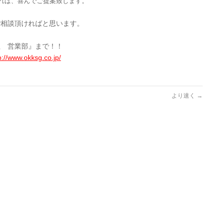
れば、喜んでご提案致します。
ご相談頂ければと思います。
社 営業部』まで！！
p://www.okksg.co.jp/
より速く
→