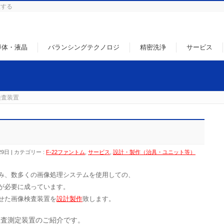
徹する
導体・液晶
バランシングテクノロジ
精密洗浄
サービス
検査装置
29日
カテゴリー :
F-22ファントム
,
サービス
,
設計・製作（治具・ユニット等）
み、数多くの画像処理システムを使用しての、
が必要に成っています。
せた画像検査装置を
設計製作
致します。
検査測定装置のご紹介です。