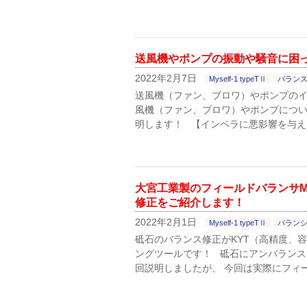
送風機やポンプの振動や騒音に困
2022年2月7日
Myself-1 typeTⅡ
バラン
送風機（ファン、ブロワ）やポンプの
風機（ファン、ブロワ）やポンプについ
明します！ 【インペラに悪影響を与え
大宮工業製のフィールドバランサMys
修正をご紹介します！
2022年2月1日
Myself-1 typeTⅡ
バラン
砥石のバランス修正がKYT（高精度、
ングツールです！ 砥石にアンバラン
回説明しましたが、 今回は実際にフィ