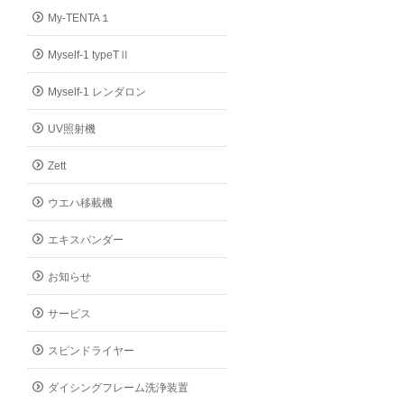
My-TENTA１
Myself-1 typeTⅡ
Myself-1 レンダロン
UV照射機
Zett
ウエハ移載機
エキスパンダー
お知らせ
サービス
スピンドライヤー
ダイシングフレーム洗浄装置