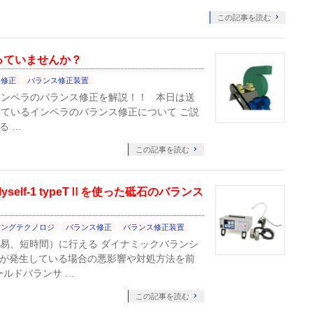
この記事を読む
っていませんか？
ス修正
バランス修正装置
インペラのバランス修正を解説！！ 本日は送
ているインペラのバランス修正について ご説
る …
この記事を読む
elf-1 typeTⅡを使った砥石のバランス
シングテクノロジ
バランス修正
バランス修正装置
容易、短時間）に行える ダイナミックバランシ
スが発生している場合の悪影響や対処方法を前
ールドバランサ …
この記事を読む