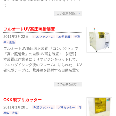
て …
この記事を読む
フルオートUV高圧照射装置
2011年3月22日
F-22ファントム
UV照射機
半導
体・液晶
フルオートUV高圧照射装置 『コンパクト』で
『高い照射量』の自動UV照射装置！ 【概要】
本装置は作業者によりマガジンをセットして、
ウエハダイシング後のフレームに貼られた、 UV
硬化型テープに、紫外線を照射する自動装置で
…
この記事を読む
OKK製プリカッター
2011年1月28日
F-22ファントム
プリカッター
半
導体・液晶