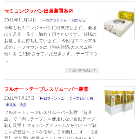
セミコンジャパン出展装置案内
2011年11月14日
F-22ファントム
お知らせ
今年もセミコンジャパンに出展致します。 会場
にて是非、見て、触れて頂きたいです。 皆様の
お越しをお待ちしています。 今回はマニュアル
式のテープマウンタの《特殊対応/カスタム事
例》を ご紹介させていただきます。 テープマウ
…
この記事を読む
フルオートテープレスリムーバー装置
2011年7月27日
F-22ファントム
テープ剥がし機
半導体・液晶
フルオートテープレスリムーバー装置 『超音
波』で『剥しテープ』を使用しない自動テープ
剥し装置！ ダイシングフレームからのテープ剥
しを超音波ヘッドを使用して 剥離します。 【概
要】 本装置は作業者によりマガジンをセットし