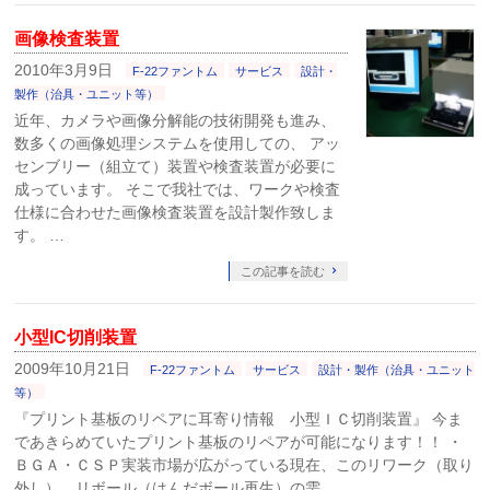
画像検査装置
2010年3月9日
F-22ファントム
サービス
設計・
製作（治具・ユニット等）
近年、カメラや画像分解能の技術開発も進み、
数多くの画像処理システムを使用しての、 アッ
センブリー（組立て）装置や検査装置が必要に
成っています。 そこで我社では、ワークや検査
仕様に合わせた画像検査装置を設計製作致しま
す。 …
この記事を読む
小型IC切削装置
2009年10月21日
F-22ファントム
サービス
設計・製作（治具・ユニット
等）
『プリント基板のリペアに耳寄り情報 小型ＩＣ切削装置』 今ま
であきらめていたプリント基板のリペアが可能になります！！ ・
ＢＧＡ・ＣＳＰ実装市場が広がっている現在、このリワーク（取り
外し）、リボール（はんだボール再生）の需 …