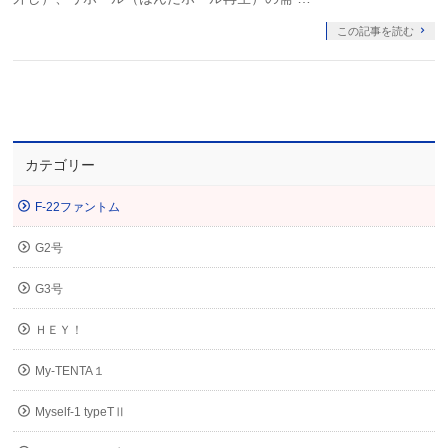
この記事を読む
カテゴリー
F-22ファントム
G2号
G3号
ＨＥＹ！
My-TENTA１
Myself-1 typeTⅡ