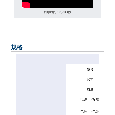
播放时间：3分33秒
规格
型号
尺寸
质量
电源 (标准)
电源 (电池)