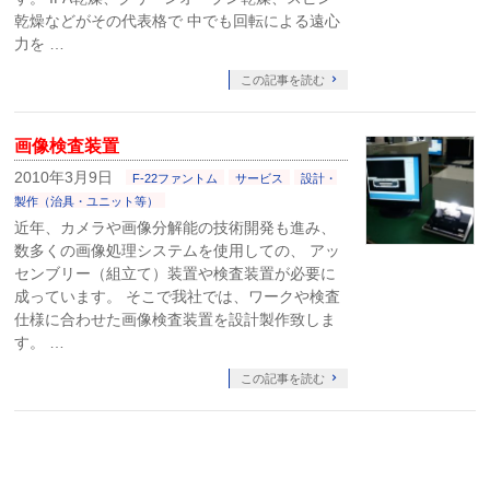
乾燥などがその代表格で 中でも回転による遠心
力を …
この記事を読む
画像検査装置
2010年3月9日
F-22ファントム
サービス
設計・
製作（治具・ユニット等）
近年、カメラや画像分解能の技術開発も進み、
数多くの画像処理システムを使用しての、 アッ
センブリー（組立て）装置や検査装置が必要に
成っています。 そこで我社では、ワークや検査
仕様に合わせた画像検査装置を設計製作致しま
す。 …
この記事を読む