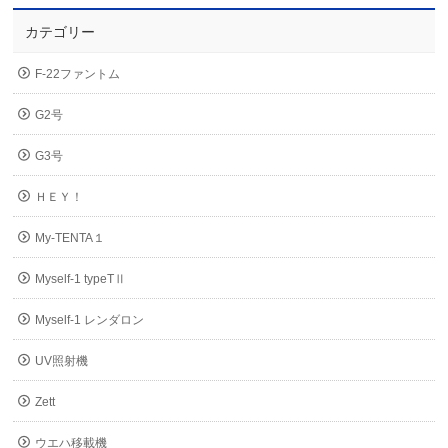
カテゴリー
F-22ファントム
G2号
G3号
ＨＥＹ！
My-TENTA１
Myself-1 typeTⅡ
Myself-1 レンダロン
UV照射機
Zett
ウエハ移載機