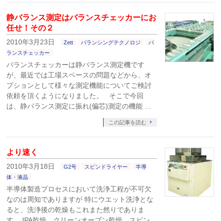
静バランス測定はバランスチェッカーにお
任せ！その２
2010年3月23日
Zett
バランシングテクノロジ
バ
ランスチェッカー
バランスチェッカーは静バランス測定機です
が、最近では工場スペースの問題などから、オ
プションとして様々な測定機能についてご検討
依頼を頂くようになりました。 そこで今回
は、静バランス測定に振れ(偏芯)測定の機能 …
この記事を読む
より速く
2010年3月18日
G2号
スピンドライヤー
半導
体・液晶
半導体製造プロセスにおいて洗浄工程が不可欠
なのは周知でありますが 特にウエット洗浄とな
ると、洗浄後の乾燥もこれまた然りでありま
す。 IPA乾燥、クリーンオーブン乾燥、スピン