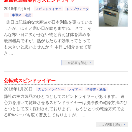
温風乾燥機能付きスピンドライヤー
2018年2月5日
スピンドライヤー
トップウォータ
ー
半導体・液晶
先日は記録的な大寒波が日本列島を覆っていま
したが、ほんと寒い日が続きますね。 さて、そ
んな寒い日に欠かせない物と言えば体を温める
暖房器具ですが、熱がもたらす効果ってとって
も大きいと思いませんか？ 本日ご紹介させて頂
き …
この記事を読む
公転式スピンドライヤー
2018年1月26日
スピンドライヤー
ノイアー
半導体・液晶
弊社の主力製品のひとつとしてスピンドライヤーがあります。 遠
心力を用いて乾燥させるスピンドライヤーは洗浄後の乾燥方法のひ
とつとして広く採用されております。 もうひとつの乾燥方式であ
るIPAベーパも広く普及しておりますが、 …
この記事を読む