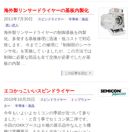
海外製リンサードライヤーの基板内製化
2011年7月30日
スピンドライヤー
半導体・液晶
黒い恋人
海外製リンサードライヤーの制御基板を内製
化、多発する基板修理に迅速・低コストで対応
致します。 今までこの修理に『制御部のシーケ
ンサ化』を実施して いましたが、この方法では
制御に必要な部品も全て交換が必要でしたが基
板の内製 …
この記事を読む
エコかっこいいスピンドライヤー
2010年10月25日
スピンドライヤー
トップウォー
ター
半導体・液晶
今年もいよいよセミコンの季節が近づいて参り
ました・・・と言う事でセミコン第二弾です。
今回のOKKブースは６種の展示品中なんと５機
種は実機展示。もちろんデモンストレーション