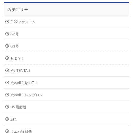
カテゴリー
F-22ファントム
G2号
G3号
ＨＥＹ！
My-TENTA１
Myself-1 typeTⅡ
Myself-1 レンダロン
UV照射機
Zett
ウエハ移載機