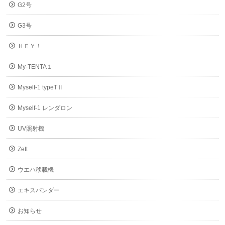
G2号
G3号
ＨＥＹ！
My-TENTA１
Myself-1 typeTⅡ
Myself-1 レンダロン
UV照射機
Zett
ウエハ移載機
エキスパンダー
お知らせ