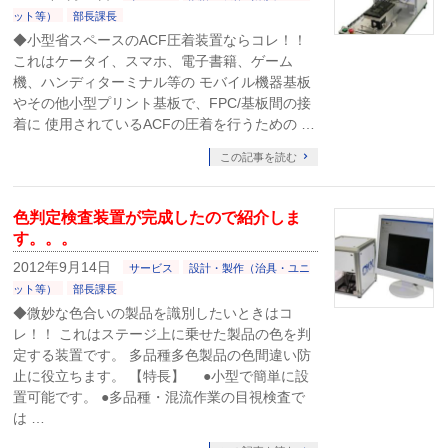
ット等）
部長課長
◆小型省スペースのACF圧着装置ならコレ！！
これはケータイ、スマホ、電子書籍、ゲーム
機、ハンディターミナル等の モバイル機器基板
やその他小型プリント基板で、FPC/基板間の接
着に 使用されているACFの圧着を行うための …
この記事を読む
色判定検査装置が完成したので紹介しま
す。。。
2012年9月14日
サービス
設計・製作（治具・ユニ
ット等）
部長課長
◆微妙な色合いの製品を識別したいときはコ
レ！！ これはステージ上に乗せた製品の色を判
定する装置です。 多品種多色製品の色間違い防
止に役立ちます。 【特長】 ●小型で簡単に設
置可能です。 ●多品種・混流作業の目視検査で
は …