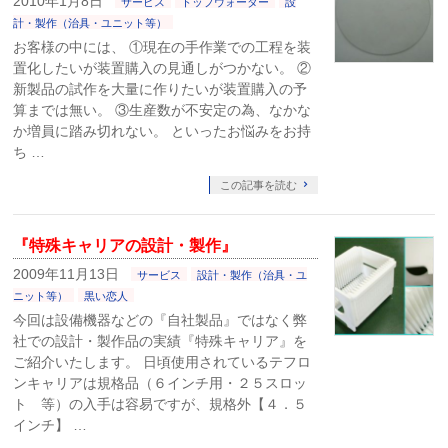
2010年1月8日
サービス
トップウォーター
設
計・製作（治具・ユニット等）
お客様の中には、 ①現在の手作業での工程を装
置化したいが装置購入の見通しがつかない。 ②
新製品の試作を大量に作りたいが装置購入の予
算までは無い。 ③生産数が不安定の為、なかな
か増員に踏み切れない。 といったお悩みをお持
ち …
この記事を読む
『特殊キャリアの設計・製作』
2009年11月13日
サービス
設計・製作（治具・ユ
ニット等）
黒い恋人
今回は設備機器などの『自社製品』ではなく弊
社での設計・製作品の実績『特殊キャリア』を
ご紹介いたします。 日頃使用されているテフロ
ンキャリアは規格品（６インチ用・２５スロッ
ト 等）の入手は容易ですが、規格外【４．５
インチ】 …