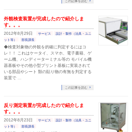
この記事を読む
外観検査装置が完成したので紹介しま
す。。。
2012年8月29日
サービス
設計・製作（治具・ユニ
ット等）
部長課長
◆検査対象物の外観を的確に判定するにはコ
レ！！ これはケータイ、スマホ、電子書籍、ゲ
ーム機、ハンディーターミナル等の モバイル機
器基板やその他小型プリント基板に実装されて
いる部品やシート 類の貼り物の有無を判定する
装置で …
この記事を読む
反り測定装置が完成したので紹介しま
す。。。
2012年8月23日
サービス
設計・製作（治具・ユニ
ット等）
部長課長