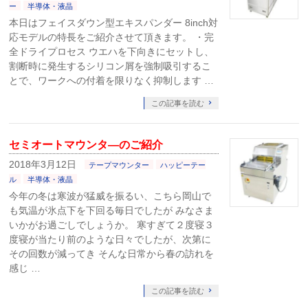
ー
半導体・液晶
本日はフェイスダウン型エキスパンダー 8inch対
応モデルの特長をご紹介させて頂きます。 ・完
全ドライプロセス ウエハを下向きにセットし、
割断時に発生するシリコン屑を強制吸引するこ
とで、ワークへの付着を限りなく抑制します …
この記事を読む
セミオートマウンタ―のご紹介
2018年3月12日
テープマウンター
ハッピーテー
ル
半導体・液晶
今年の冬は寒波が猛威を振るい、こちら岡山で
も気温が氷点下を下回る毎日でしたが みなさま
いかがお過ごしでしょうか。 寒すぎて２度寝３
度寝が当たり前のような日々でしたが、次第に
その回数が減ってき そんな日常から春の訪れを
感じ …
この記事を読む