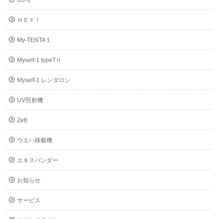
G3号
ＨＥＹ！
My-TENTA１
Myself-1 typeTⅡ
Myself-1 レンダロン
UV照射機
Zett
ウエハ移載機
エキスパンダー
お知らせ
サービス