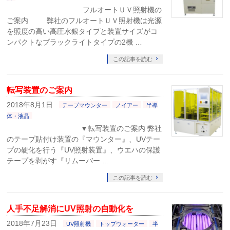
フルオートＵＶ照射機の
ご案内 弊社のフルオートＵＶ照射機は光源
を照度の高い高圧水銀タイプと装置サイズがコ
ンパクトなブラックライトタイプの2機 …
この記事を読む
転写装置のご案内
2018年8月1日
テープマウンター
ノイアー
半導
体・液晶
▼転写装置のご案内 弊社
のテープ貼付け装置の『マウンター』、UVテー
プの硬化を行う『UV照射装置』、ウエハの保護
テープを剥がす『リムーバー …
この記事を読む
人手不足解消にUV照射の自動化を
2018年7月23日
UV照射機
トップウォーター
半