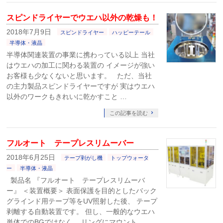
スピンドライヤーでウエハ以外の乾燥も！
2018年7月9日
スピンドライヤー
ハッピーテール
半導体・液晶
半導体関連装置の事業に携わっている以上 当社
はウエハの加工に関わる装置の イメージが強い
お客様も少なくないと思います。 ただ、当社
の主力製品スピンドライヤーですが 実はウエハ
以外のワークもきれいに乾かすこと …
この記事を読む
フルオート テープレスリムーバー
2018年6月25日
テープ剥がし機
トップウォータ
ー
半導体・液晶
製品名 『フルオート テープレスリムーバ
ー』 ＜装置概要＞ 表面保護を目的としたバック
グラインド用テープ等をUV照射した後、 テープ
剥離する自動装置です。 但し、一般的なウエハ
単体でのBGではなく、 リングにマウント …