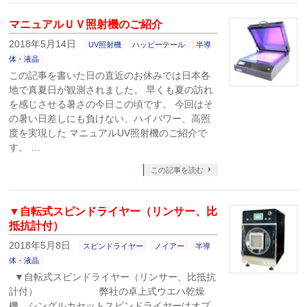
マニュアルＵＶ照射機のご紹介
2018年5月14日
UV照射機
ハッピーテール
半導
体・液晶
この記事を書いた日の直近のお休みでは日本各
地で真夏日が観測されました。 早くも夏の訪れ
を感じさせる暑さの今日この頃です。 今回はそ
の暑い日差しにも負けない、ハイパワー、高照
度を実現した マニュアルUV照射機のご紹介で
す。 …
この記事を読む
▼自転式スピンドライヤー（リンサー、比
抵抗計付）
2018年5月8日
スピンドライヤー
ノイアー
半導
体・液晶
▼自転式スピンドライヤー（リンサー、比抵抗
計付） 弊社の卓上式ウエハ乾燥
機 シングルカセットスピンドライヤーはオプ