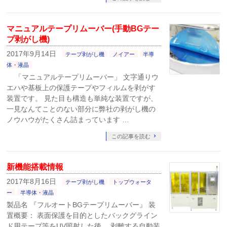
マニュアルテープリムーバー(手動BGテー
プ剥がし機)
2017年9月14日
テープ剥がし機
ノイアー
半導
体・液晶
「マニュアルテープリムーバー」 文字通りウ
エハや基板上の保護テープやフィルムを剥がす
装置です。 見た目も構造も単純な装置ですが、
一見なんてことのない部分に弊社の剥がし機の
ノウハウがたくさん詰まっています …
この記事を読む
新機能搭載情報
2017年8月16日
テープ剥がし機
トップウォータ
ー
半導体・液晶
製品名 『フルオートBGテープリムーバー』 装
置概要： 表面保護を目的としたバックグライン
ド用テープ等をUV照射した後、 剥離する自動装