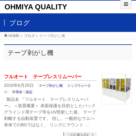
OHMIYA QUALITY
ブログ
HOME
»
ブログ
»
テープ剥がし機
テープ剥がし機
フルオート テープレスリムーバー
2018年6月25日
テープ剥がし機
トップウォータ
ー
半導体・液晶
製品名 『フルオート テープレスリムーバ
ー』 ＜装置概要＞ 表面保護を目的としたバック
グラインド用テープ等をUV照射した後、 テープ
剥離する自動装置です。 但し、一般的なウエハ
単体でのBGではなく、 リングにマウント …
この記事を読む