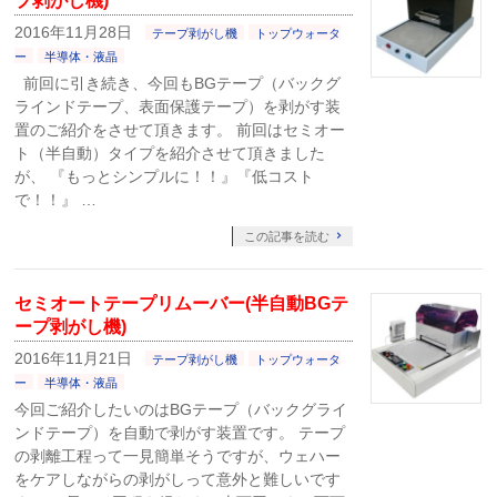
プ剥がし機)
2016年11月28日
テープ剥がし機
トップウォータ
ー
半導体・液晶
前回に引き続き、今回もBGテープ（バックグ
ラインドテープ、表面保護テープ）を剥がす装
置のご紹介をさせて頂きます。 前回はセミオー
ト（半自動）タイプを紹介させて頂きました
が、 『もっとシンプルに！！』『低コスト
で！！』 …
この記事を読む
セミオートテープリムーバー(半自動BGテ
ープ剥がし機)
2016年11月21日
テープ剥がし機
トップウォータ
ー
半導体・液晶
今回ご紹介したいのはBGテープ（バックグライ
ンドテープ）を自動で剥がす装置です。 テープ
の剥離工程って一見簡単そうですが、ウェハー
をケアしながらの剥がしって意外と難しいです