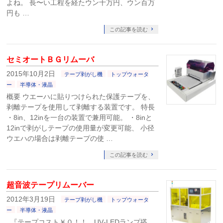
よね。 長〜い工程を経たウン十万円、ウン百万
円も …
この記事を読む
セミオートＢＧリムーバ
2015年10月2日
テープ剥がし機
トップウォータ
ー
半導体・液晶
概要 ウエーハに貼りつけられた保護テープを、
剥離テープを使用して剥離する装置です。 特長
・8in、12inを一台の装置で兼用可能。 ・8inと
12inで剥がしテープの使用量が変更可能、 小径
ウエハの場合は剥離テープの使 …
この記事を読む
超音波テープリムーバー
2012年3月19日
テープ剥がし機
トップウォータ
ー
半導体・液晶
『テープコスト￥０！！ UV‐LEDランプ搭