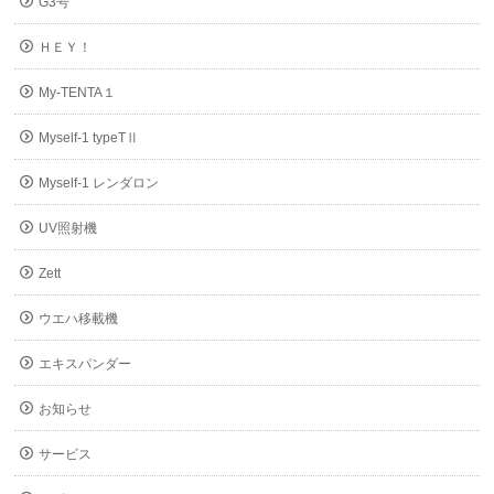
G3号
ＨＥＹ！
My-TENTA１
Myself-1 typeTⅡ
Myself-1 レンダロン
UV照射機
Zett
ウエハ移載機
エキスパンダー
お知らせ
サービス