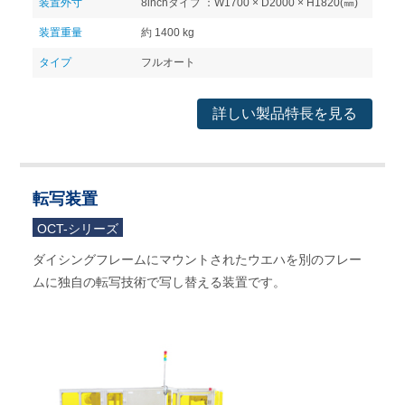
装置外寸
8inchタイプ ：W1700 × D2000 × H1820(㎜)
装置重量
約 1400 kg
タイプ
フルオート
詳しい製品特長を見る
転写装置
OCT-シリーズ
ダイシングフレームにマウントされたウエハを別のフレー
ムに独自の転写技術で写し替える装置です。