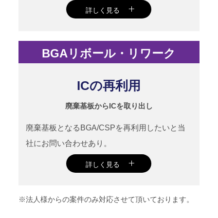
詳しく見る
リード線を使用し、焼損/腐食を回避し
BGAリボール・リワーク
て、回路が動作している部分からジャン
パーを半田付けする事で、電子機器とし
ICの再利用
て再度使用可能に成功。
廃棄基板からICを取り出し
廃棄基板となるBGA/CSPを再利用したいと当
社にお問い合わせあり。
詳しく見る
BGA/CSP を非加熱で取外しできる独自開
※法人様からの案件のみ対応させて頂いております。
発の装置を使用し、BGA/CSP の再利用に