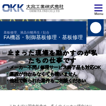
Menu
📞
📞
📞
基板修理、液晶分離再生 / 貼合
FA機器・制御基板修理・基板修理
修理事例
止まった現場を動かすのが私
たちの仕事です
・メーカー不問 / 修理サービス終了品も対応OK
・液漏れ・焼損修理対応可能
・原因が分からなくても構いません
・ジャンパー配線対応可能
・他社で断られた案件もご相談ください