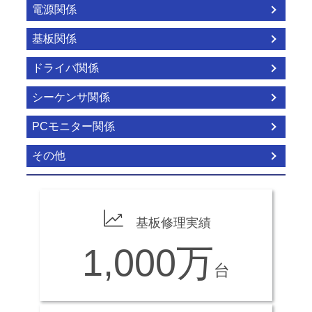
電源関係
基板関係
ドライバ関係
シーケンサ関係
PCモニター関係
その他
基板修理実績
1,000万
台