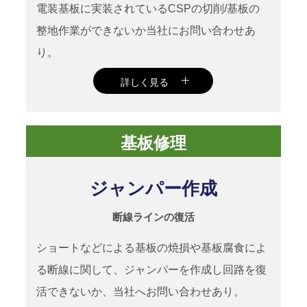
電装基板に実装されているCSPの切削/基板の
整地作業ができないか当社にお問い合わせあ
り。
詳しく見る
当社独自の開発による、CSP切削装置を
基板修理
使用しCSPを切削ののち、基板を整地す
る事で、CSP実装前レベルのクオリティ
ジャンパー作成
ーで成功。これによりCSP載せ替え要望
に貢献。
断線ラインの復活
ショートなどによる基板の焼損や基板腐食によ
る断線に関して、ジャンパーを作成し回路を復
活できないか、当社へお問い合わせあり。