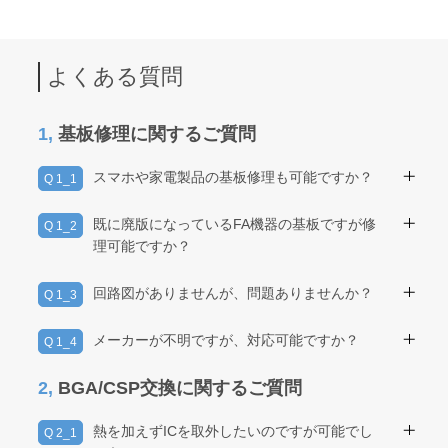
よくある質問
1,
基板修理に関するご質問
スマホや家電製品の基板修理も可能ですか？
Q 1_1
A 1_1
法人・メーカーからの依頼については対応可能で
既に廃版になっているFA機器の基板ですが修
Q 1_2
す。個人向けには対応しておりません。
理可能ですか？
A 1_2
これまでの実績とノウハウをもって、基板を解析
回路図がありませんが、問題ありませんか？
Q 1_3
し修理を行います。
A 1_3
回路図がなくても対応可能です。
メーカーが不明ですが、対応可能ですか？
Q 1_4
A 1_4
修理可能です。メーカーが不明であってもお問い
2,
BGA/CSP交換に関するご質問
合わせください。
熱を加えずICを取外したいのですが可能でし
Q 2_1