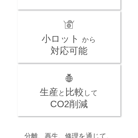
小ロット
から
対応可能
生産
比較
と
して
CO2削減
分離、再生、修理を通じて、