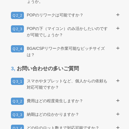
ょうか。
A 2_1
可能です。独自開発の装置を使用して非加熱で取
POPのリワークは可能ですか？
Q 2_2
外しします。
A 2_2
可能です。多くの実績がございます。
POPの下（マイコン）のみ活かしたいのです
Q 2_3
が可能でしょうか？
A 2_3
可能です。独自開発の装置を使用し、上
BGA/CSPリワーク作業可能なピッチサイズ
Q 2_4
（DRAM）のみ切削します。
は？
A 2_4
0.35mmピッチサイズまでの実績がございます。
3,
お問い合わせの多いご質問
スマホやタブレットなど、個人からの依頼も
Q 3_1
対応可能ですか？
A 3_1
法人からのご依頼のみ対応させて頂いておりま
費用はどの程度発生しますか？
Q 3_2
す。
A 3_2
現物の状況によるため、申し訳ございませんが一
納期はどの位かかりますか？
Q 3_3
概には言えません。
A 3_3
個別の対応であれば、一般的に1週間程度で納品可
どの位のロット数まで対応可能ですか？
お問い合わせフォームへの入力頂ければ、概算の
Q 3_4