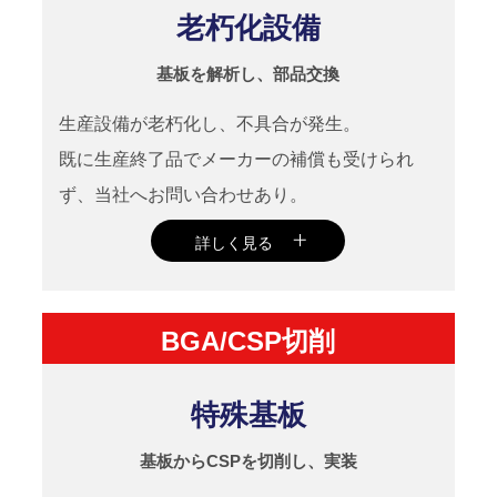
老朽化設備
くコストダウンに貢献。
基板を解析し、部品交換
生産設備が老朽化し、不具合が発生。
既に生産終了品でメーカーの補償も受けられ
ず、当社へお問い合わせあり。
詳しく見る
基板をお預かりし、当社で解析の上、故
BGA/CSP切削
障原因の特定。交換部品を手配し、基板
の修理を実施。
特殊基板
それを設備に取り付け、稼働を確認。
基板からCSPを切削し、実装