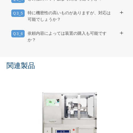
能です。
お見積りを致します。
A 3_4
少ロットから多ロットまで対応可能です。
特に機密性の高いものがありますが、対応は
ただ、特殊な案件や、ロット数の多いものについ
Q 3_5
ロット数が多ければその1枚当たりのコストは抑え
可能でしょうか？
ては日数を頂くものもございますので、
られますので、まずはご相談ください。
まずはご相談ください。
A 3_5
案件に応じて『機密保持契約書』を締結させて頂
依頼内容によっては装置の購入も可能です
Q 3_6
きますのでご安心ください。
か？
A 3_6
装置の仕様等、ニーズに合わせたカスタマイズも
可能です。その際はご相談ください。
関連製品