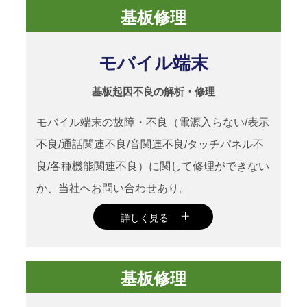
基板修理
これにより新品基板の発注を抑え、大き
くコストダウンに貢献。また、電子機器
モバイル端末
に関して、スイッチ等の保護回路の製作
も実施。
基板起因不良の解析・修理
モバイル端末の故障・不良（電源入らない/表示
不良/通話関連不良/音関連不良/タッチパネル不
良/各種機能関連不良）に関して修理ができない
か、当社へお問い合わせあり。
詳しく見る
当社でお預かりし、無事修理成功。
基板修理
97％の再生率で良品を確保。
これにより新品基板の発注を抑え、大き